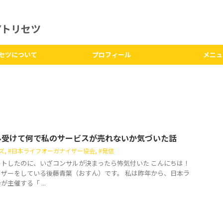
Yトリセツ
リセツについて
プロフィール
メニュ
ル受けて何で私のサービスが売れないか気づいた話
ズ
,
#日本ライフオーガナイザー協会
,
#発信
トしたのに、いざコンサルが決まったら怖気付いた こんにちは！
ザーをしている後藤青葉（おすん）です。 私は昨年から、日本ラ
主催する「 ...